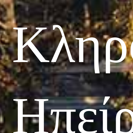
Κληρ
Ηπεί