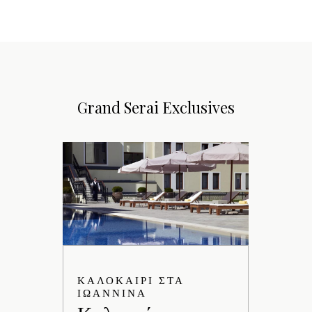
Grand Serai Exclusives
ΚΑΛΟΚΑΙΡΙ ΣΤΑ
SPEC
ΙΩΑΝΝΙΝΑ
Exc