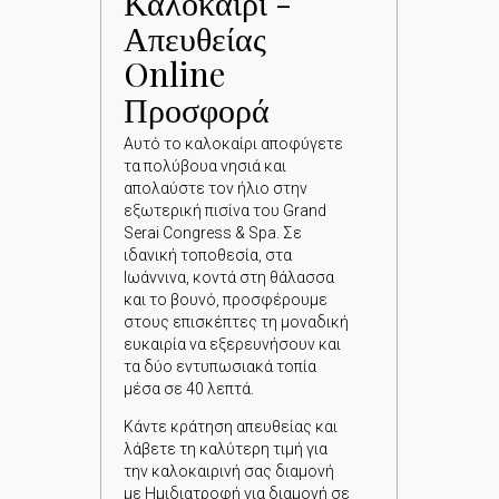
α
Καλοκαίρι -
Off
Απευθείας
Επωφελ
Online
αναβάθ
Προσφορά
ειδικέ
Κάντε 
Αυτό το καλοκαίρι αποφύγετε
την ιστ
τα πολύβουα νησιά και
τηλεφω
απολαύστε τον ήλιο στην
εξωτερική πισίνα του Grand
Serai Congress & Spa. Σε
> VI
ιδανική τοποθεσία, στα
Ιωάννινα, κοντά στη θάλασσα
και το βουνό, προσφέρουμε
στους επισκέπτες τη μοναδική
ευκαιρία να εξερευνήσουν και
τα δύο εντυπωσιακά τοπία
μέσα σε 40 λεπτά.
Κάντε κράτηση απευθείας και
λάβετε τη καλύτερη τιμή για
την καλοκαιρινή σας διαμονή
με Ημιδιατροφή για διαμονή σε