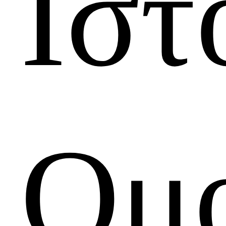
Ιστ
Ομ