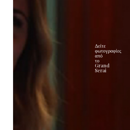
Δείτε
φωτογραφίες
από
το
Grand
Serai