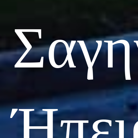
Σαγη
Ήπει